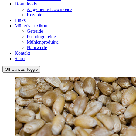
Downloads
Allgemeine Downloads
Rezepte
Links
Müller's Lexikon
Getreide
Pseudogetreide
Mühlenprodukte
Nährwerte
Kontakt
Shop
Off-Canvas Toggle