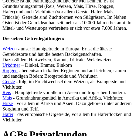
Getreide ist die Nahrungsgrundlage der Menschheit. Es ist
Grundnahrungsmittel (Reis, Weizen, Mais, Hirse, Roggen,
Hafer) und auch Viehfutter (vor allem Gerste, Hafer, Mais,
Triticale). Getreide sind Zuchtformen von Süßgräsern. Im Nahen
Osten ist der Getreideanbau seit mehr als 10.000 Jahren bekannt. In
Mittel- und Westeuropa verbreitete er sich vor etwa 7.000 Jahren.
Die sieben Getreidegattungen:
Weizen
- unser Hauptgetreide in Europa. Er ist die älteste
Getreidesorte und hat die besten Backeigenschaften.
Dazu zählen: Hartweizen, Kamut, Triticale, Weichweizen.
Urkörner
– Dinkel, Emmer, Einkorn
Roggen
- bedeutsam in kalten Regionen und auf leichten, sauren
und sandigen Böden; Brotgetreide und Viehfutter.
Gerste
- folgt im Fruchtwechsel dem Weizen; als Braugerste und
Viehfutter.
Reis
- Hauptgetreide vor allem in Asien und tropischen Ländern.
Mais
- Grundnahrungsmittel in Amerika und Afrika, Viehfutter.
Hirse
- vor allem in Afrika und Asien. Dazu gehören unter anderem
Sorghum und Teff.
Hafer
- das europäische Urgetreide, vor allem für Haferflocken und
Viehfutter.
AGBs Privatkunden